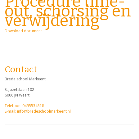
Procedure time-
out, schorsing en
verwijdering
Download document
Contact
Brede school Markeent
St.Jozefslaan 102
6006 JN Weert
Telefoon: 0495534518
E-mail: info@bredeschoolmarkeent.nl